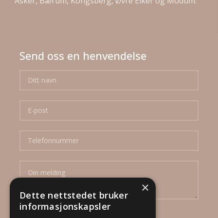
Asker, Bærum, Kongsberg, Øvre Eiker og Modum.
Send oss en henvendelse
×
Dette nettstedet bruker
informasjonskapsler
Ved å sende inn dette skjema godtar jeg at