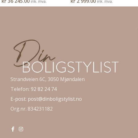
kr
36 245.00
kr
2 999.00
ink. mva.
ink. mva.
Strandveien 6C, 3050 Mjøndalen
Telefon:
92 82 24 74
E-post:
post@dinboligstylist.no
Org.nr. 834231182