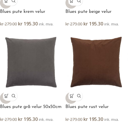
-30%
-30%
Blues pute krem velur
Blues pute beige velur
50x50cm med 1000g dun
50x50cm med 1000g dun
kr
195.30
kr
195.30
kr
279.00
kr
279.00
ink. mva.
ink. mva.
-30%
-30%
Blues pute grå velur 50x50cm
Blues pute rust velur
med 1000g dun
50x50cm med 1000g dun
kr
195.30
kr
195.30
kr
279.00
kr
279.00
ink. mva.
ink. mva.