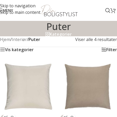
Skip to navigation
MENY
Skip to main content
Puter
Kategorier
Hjem
/
Interiør
/
Puter
Viser alle 4 resultater
Vis kategorier
Filter