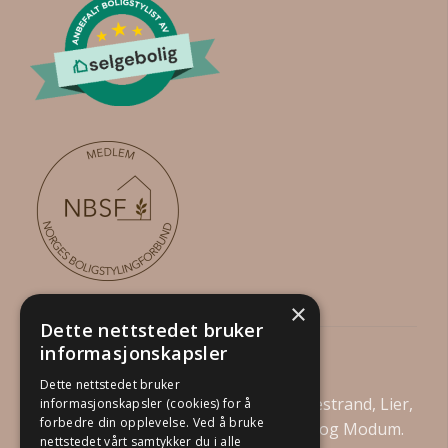
×
Dette nettstedet bruker
informasjonskapsler
Din Boligstylist AS
Dette nettstedet bruker
Vi tilbyr boligstyling i Drammen, Holmestrand, Lier,
informasjonskapsler (cookies) for å
forbedre din opplevelse. Ved å bruke
Asker, Bærum, Kongsberg, Øvre Eiker og Modum.
nettstedet vårt samtykker du i alle