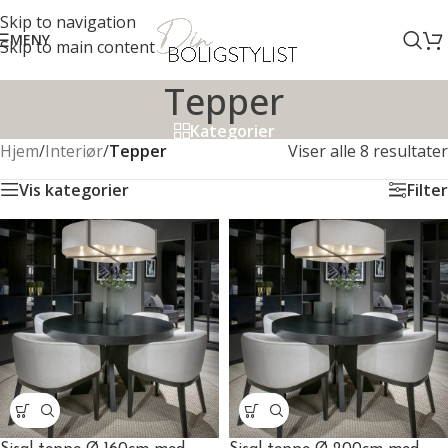
Skip to navigation
MENY
Skip to main content
Tepper
Kategorier
Hjem
/
Interiør
/
Tepper
Viser alle 8 resultater
Vis kategorier
Filter