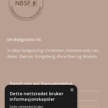
Din Boligstylist AS
Vi tilbyr boligstyling i Drammen, Holmestrand, Lier,
Asker, Bærum, Kongsberg, Øvre Eiker og Modum.
Send oss en henvendelse
×
Dette nettstedet bruker
informasjonskapsler
Dette nettstedet bruker