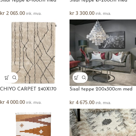
Sisal teppe Ø-160cm med
Sisal teppe Ø-200cm med
kanting
kanting
kr
2 065.00
kr
3 300.00
ink. mva.
ink. mva.
CHIYO CARPET 240X170
Sisal teppe 200x300cm med
kanting
kr
4 000.00
kr
4 675.00
ink. mva.
ink. mva.