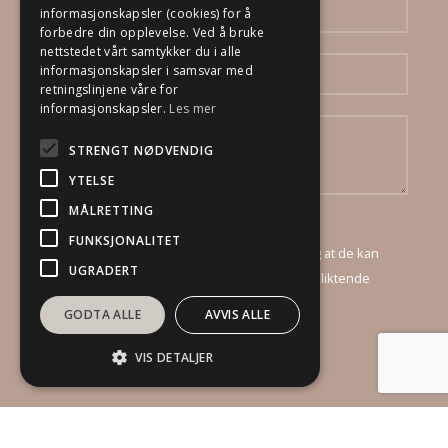
informasjonskapsler (cookies) for å
forbedre din opplevelse. Ved å bruke
nettstedet vårt samtykker du i alle
informasjonskapsler i samsvar med
retningslinjene våre for
informasjonskapsler.
Les mer
STRENGT NØDVENDIG
YTELSE
MÅLRETTING
Ved å sende inn dette skjema godtar jeg at
FUNKSJONALITET
DinBoligStylist AS mottar mine opplysninger, og at de kan
UGRADERT
kontakte meg via e-post og telefon for et uforpliktende
tilbud.
GODTA ALLE
AVVIS ALLE
VIS DETALJER