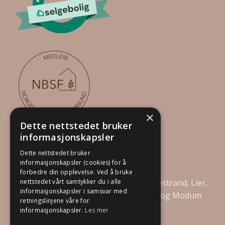
×
Dette nettstedet bruker
informasjonskapsler
Dette nettstedet bruker
Din Boligstylist AS
informasjonskapsler (cookies) for å
forbedre din opplevelse. Ved å bruke
Vi tilbyr boligstyling i Drammen, Holmestrand, Lier,
nettstedet vårt samtykker du i alle
informasjonskapsler i samsvar med
Asker, Bærum, Kongsberg, Øvre Eiker og Modum.
retningslinjene våre for
informasjonskapsler.
Les mer