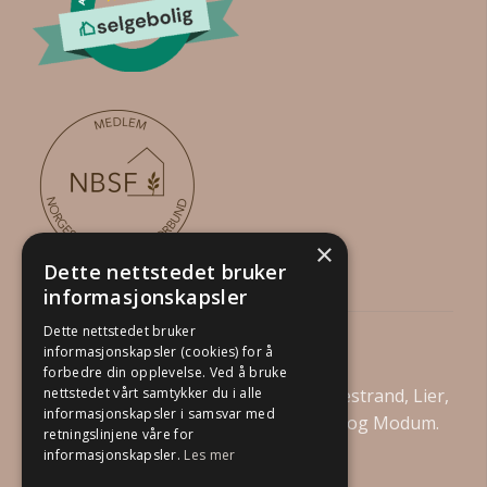
×
Dette nettstedet bruker
informasjonskapsler
Dette nettstedet bruker
Din Boligstylist AS
informasjonskapsler (cookies) for å
forbedre din opplevelse. Ved å bruke
Vi tilbyr boligstyling i Drammen, Holmestrand, Lier,
nettstedet vårt samtykker du i alle
informasjonskapsler i samsvar med
Asker, Bærum, Kongsberg, Øvre Eiker og Modum.
retningslinjene våre for
informasjonskapsler.
Les mer