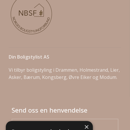
Din Boligstylist AS
Vi tilbyr boligstyling i Drammen, Holmestrand, Lier,
Asker, Bærum, Kongsberg, Øvre Eiker og Modum.
Send oss en henvendelse
×