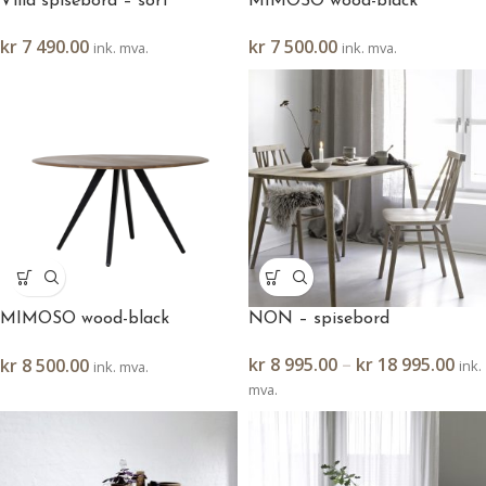
Villa spisebord – sort
MIMOSO wood-black
Ø.120×78 cm
kr
7 490.00
kr
7 500.00
ink. mva.
ink. mva.
MIMOSO wood-black
NON – spisebord
Ø.140×78 cm
kr
8 995.00
–
kr
18 995.00
kr
8 500.00
ink.
ink. mva.
mva.