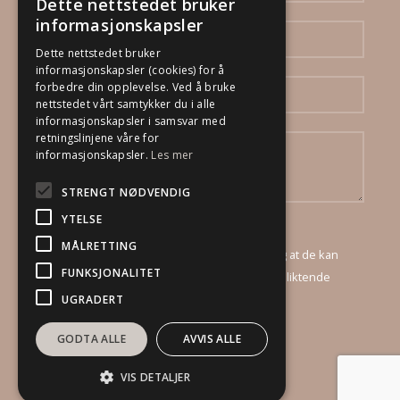
Dette nettstedet bruker
informasjonskapsler
Dette nettstedet bruker
informasjonskapsler (cookies) for å
forbedre din opplevelse. Ved å bruke
nettstedet vårt samtykker du i alle
informasjonskapsler i samsvar med
retningslinjene våre for
informasjonskapsler.
Les mer
STRENGT NØDVENDIG
YTELSE
Ved å sende inn dette skjema godtar jeg at
MÅLRETTING
DinBoligStylist AS mottar mine opplysninger, og at de kan
FUNKSJONALITET
kontakte meg via e-post og telefon for et uforpliktende
tilbud.
UGRADERT
GODTA ALLE
AVVIS ALLE
VIS DETALJER