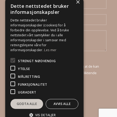
×
Dette nettstedet bruker
informasjonskapsler
Dette nettstedet bruker
informasjonskapsler (cookies) for å
forbedre din opplevelse. Ved å bruke
nettstedet vårt samtykker du i alle
informasjonskapsler i samsvar med
retningslinjene våre for
informasjonskapsler.
Les mer
Ved å sende inn dette skjema godtar jeg at
STRENGT NØDVENDIG
DinBoligStylist AS mottar mine opplysninger, og at de kan
YTELSE
kontakte meg via e-post og telefon for et uforpliktende
MÅLRETTING
tilbud.
FUNKSJONALITET
UGRADERT
GODTA ALLE
AVVIS ALLE
VIS DETALJER