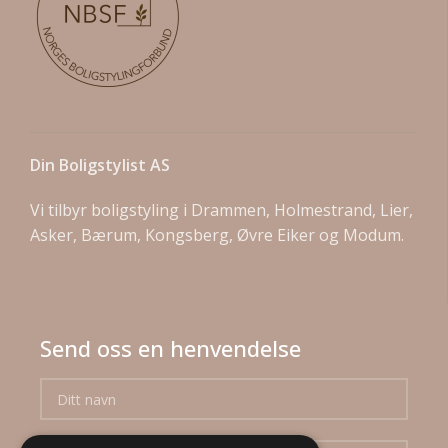
Din Boligstylist AS
Vi tilbyr boligstyling i Drammen, Holmestrand, Lier,
Asker, Bærum, Kongsberg, Øvre Eiker og Modum.
Send oss en henvendelse