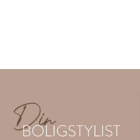
KUNDESERVICE
Adresse: Din Boligstylist AS, dinboligstylist.no
Strandveien 6C, 3050 Mjøndalen
Telefon: 95331163
E-post:
post@dinboligstylist.no
Telefontid: Hverdager kl 08:00 – 15:30
Vi vil besvare din henvendelse innen 48 timer (virkedager).