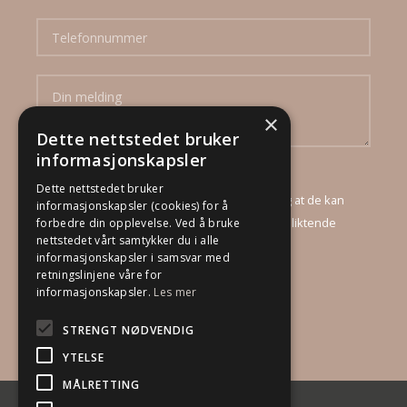
×
Dette nettstedet bruker
informasjonskapsler
Ved å sende inn dette skjema godtar jeg at
Dette nettstedet bruker
DinBoligStylist AS mottar mine opplysninger, og at de kan
informasjonskapsler (cookies) for å
kontakte meg via e-post og telefon for et uforpliktende
forbedre din opplevelse. Ved å bruke
nettstedet vårt samtykker du i alle
tilbud.
informasjonskapsler i samsvar med
retningslinjene våre for
informasjonskapsler.
Les mer
STRENGT NØDVENDIG
YTELSE
MÅLRETTING