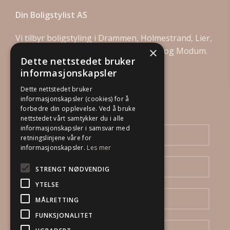
Din Boligstylist AS
Vi tilbyr boligstyling i Drammen, Holmestrand, Lier,
×
Asker, Bærum, Kongsberg, Øvre Eiker og Modum.
Dette nettstedet bruker
informasjonskapsler
Dette nettstedet bruker
informasjonskapsler (cookies) for å
Send oss en henvendelse
forbedre din opplevelse. Ved å bruke
nettstedet vårt samtykker du i alle
informasjonskapsler i samsvar med
retningslinjene våre for
informasjonskapsler.
Les mer
STRENGT NØDVENDIG
YTELSE
MÅLRETTING
FUNKSJONALITET