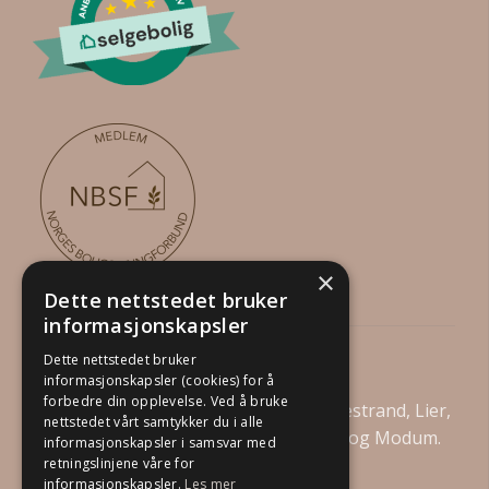
×
Dette nettstedet bruker
informasjonskapsler
Din Boligstylist AS
Dette nettstedet bruker
informasjonskapsler (cookies) for å
forbedre din opplevelse. Ved å bruke
Vi tilbyr boligstyling i Drammen, Holmestrand, Lier,
nettstedet vårt samtykker du i alle
Asker, Bærum, Kongsberg, Øvre Eiker og Modum.
informasjonskapsler i samsvar med
retningslinjene våre for
informasjonskapsler.
Les mer