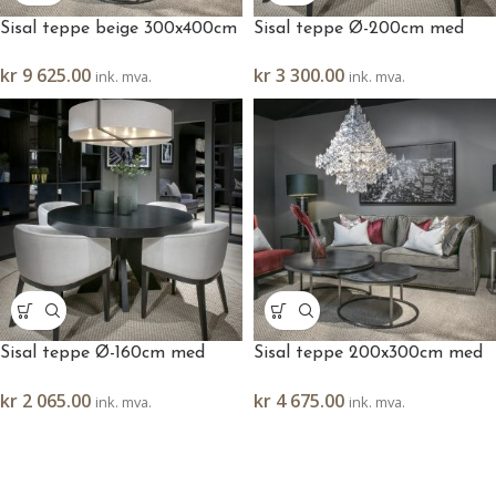
Sisal teppe beige 300x400cm
Sisal teppe Ø-200cm med
med kanting
kanting
kr
9 625.00
kr
3 300.00
ink. mva.
ink. mva.
Sisal teppe Ø-160cm med
Sisal teppe 200x300cm med
kanting
kanting
kr
2 065.00
kr
4 675.00
ink. mva.
ink. mva.