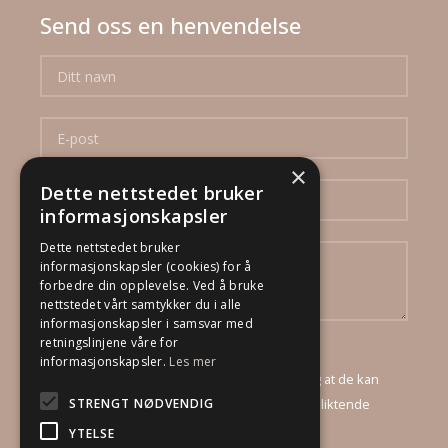
Send oss en henvendelse
×
Dette nettstedet bruker
informasjonskapsler
Dette nettstedet bruker
informasjonskapsler (cookies) for å
forbedre din opplevelse. Ved å bruke
nettstedet vårt samtykker du i alle
informasjonskapsler i samsvar med
retningslinjene våre for
Ved å sende inn dette skjema godtar jeg at
informasjonskapsler.
Les mer
DinBoligStylist AS mottar mine opplysninger, og at de kan
STRENGT NØDVENDIG
kontakte meg via e-post og telefon for et uforpliktende
tilbud.
YTELSE