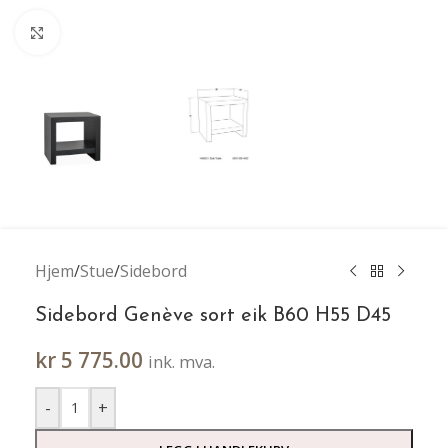
Klikk for større bilde
Hjem
/
Stue
/
Sidebord
Sidebord Genève sort eik B60 H55 D45
kr
5 775.00
ink. mva.
-
+