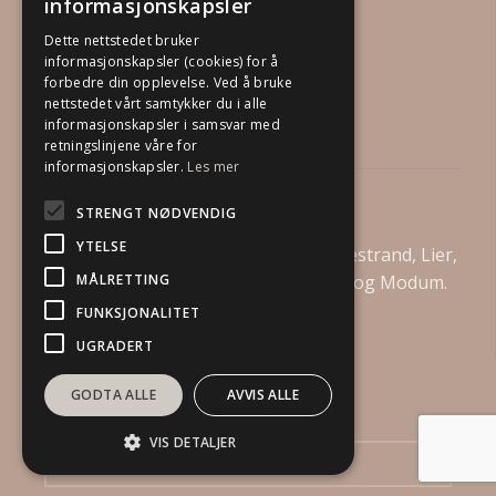
informasjonskapsler
Dette nettstedet bruker
informasjonskapsler (cookies) for å
forbedre din opplevelse. Ved å bruke
nettstedet vårt samtykker du i alle
informasjonskapsler i samsvar med
retningslinjene våre for
informasjonskapsler.
Les mer
Din Boligstylist AS
STRENGT NØDVENDIG
YTELSE
Vi tilbyr boligstyling i Drammen, Holmestrand, Lier,
MÅLRETTING
Asker, Bærum, Kongsberg, Øvre Eiker og Modum.
FUNKSJONALITET
UGRADERT
GODTA ALLE
AVVIS ALLE
Send oss en henvendelse
VIS DETALJER