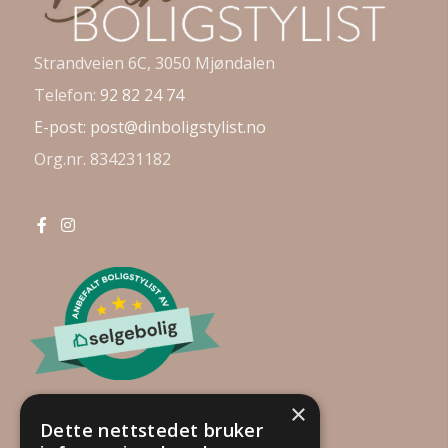
Strandveien 6C, 3050 Mjøndalen
Telefon:
92 82 24 74
E-post:
post@dinboligstylist.no
Org.nr. 834231182
×
Dette nettstedet bruker