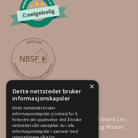
×
Dette nettstedet bruker
informasjonskapsler
Din Boligstylist AS
Dette nettstedet bruker
informasjonskapsler (cookies) for å
Vi tilbyr boligstyling i Drammen, Holmestrand, Lier,
forbedre din opplevelse. Ved å bruke
nettstedet vårt samtykker du i alle
Asker, Bærum, Kongsberg, Øvre Eiker og Modum.
informasjonskapsler i samsvar med
retningslinjene våre for