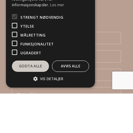
informasjonskapsler.
Les mer
STRENGT NØDVENDIG
Send oss en henvendelse
YTELSE
MÅLRETTING
FUNKSJONALITET
UGRADERT
GODTA ALLE
AVVIS ALLE
VIS DETALJER
Ved å sende inn dette skjema godtar jeg at
DinBoligStylist AS mottar mine opplysninger, og at de kan