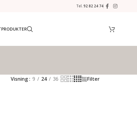
Tel.
92 82 24 74
T
PRODUKTER
Visning
9
24
36
Filter