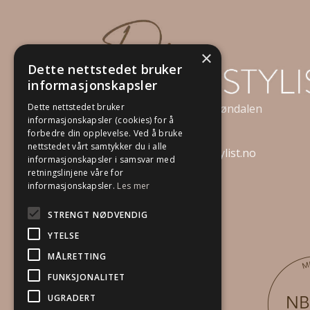
×
Dette nettstedet bruker
informasjonskapsler
Dette nettstedet bruker
Strandveien 6C, 3050 Mjøndalen
informasjonskapsler (cookies) for å
Telefon:
92 82 24 74
forbedre din opplevelse. Ved å bruke
nettstedet vårt samtykker du i alle
E-post:
post@dinboligstylist.no
informasjonskapsler i samsvar med
retningslinjene våre for
Org.nr. 834231182
informasjonskapsler.
Les mer
STRENGT NØDVENDIG
YTELSE
MÅLRETTING
FUNKSJONALITET
UGRADERT