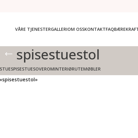
VÅRE TJENESTER
GALLERI
OM OSS
KONTAKT
FAQ
BÆREKRAF
spisestuestol
STUE
SPISESTUE
SOVEROM
INTERIØR
UTEMØBLER
«spisestuestol»