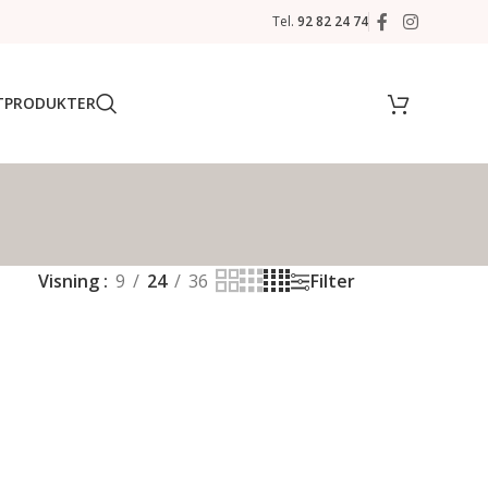
Tel.
92 82 24 74
T
PRODUKTER
Visning
9
24
36
Filter