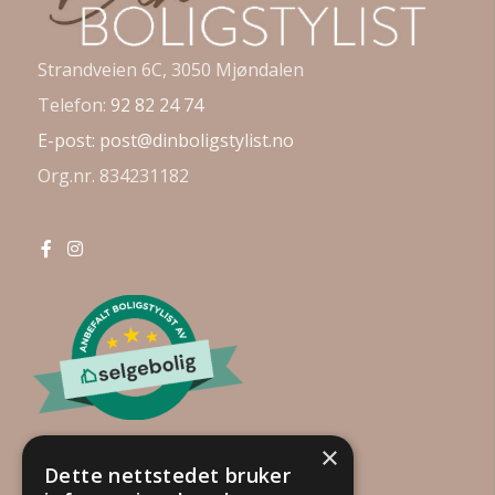
Strandveien 6C, 3050 Mjøndalen
Telefon:
92 82 24 74
E-post:
post@dinboligstylist.no
Org.nr. 834231182
×
Dette nettstedet bruker