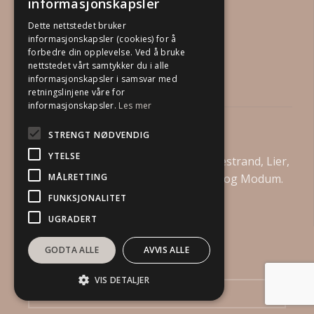
informasjonskapsler
Dette nettstedet bruker
informasjonskapsler (cookies) for å
forbedre din opplevelse. Ved å bruke
nettstedet vårt samtykker du i alle
informasjonskapsler i samsvar med
retningslinjene våre for
informasjonskapsler.
Les mer
Din Boligstylist AS
STRENGT NØDVENDIG
YTELSE
Vi tilbyr boligstyling i Drammen, Holmestrand, Lier,
MÅLRETTING
Asker, Bærum, Kongsberg, Øvre Eiker og Modum.
FUNKSJONALITET
UGRADERT
GODTA ALLE
AVVIS ALLE
Send oss en henvendelse
VIS DETALJER