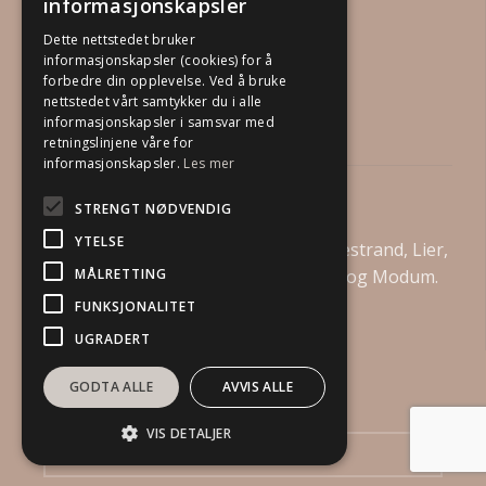
informasjonskapsler
Dette nettstedet bruker
informasjonskapsler (cookies) for å
forbedre din opplevelse. Ved å bruke
nettstedet vårt samtykker du i alle
informasjonskapsler i samsvar med
retningslinjene våre for
informasjonskapsler.
Les mer
Din Boligstylist AS
STRENGT NØDVENDIG
YTELSE
Vi tilbyr boligstyling i Drammen, Holmestrand, Lier,
MÅLRETTING
Asker, Bærum, Kongsberg, Øvre Eiker og Modum.
FUNKSJONALITET
UGRADERT
GODTA ALLE
AVVIS ALLE
Send oss en henvendelse
VIS DETALJER