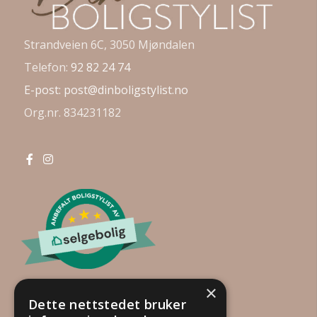
Strandveien 6C, 3050 Mjøndalen
Telefon:
92 82 24 74
E-post:
post@dinboligstylist.no
Org.nr. 834231182
×
Dette nettstedet bruker