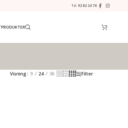
Tel.
92 82 24 74
T
PRODUKTER
Visning
9
24
36
Filter