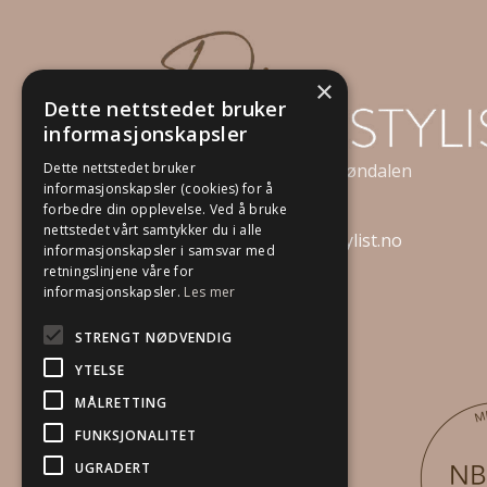
×
Dette nettstedet bruker
informasjonskapsler
Dette nettstedet bruker
Strandveien 6C, 3050 Mjøndalen
informasjonskapsler (cookies) for å
Telefon:
92 82 24 74
forbedre din opplevelse. Ved å bruke
nettstedet vårt samtykker du i alle
E-post:
post@dinboligstylist.no
informasjonskapsler i samsvar med
retningslinjene våre for
Org.nr. 834231182
informasjonskapsler.
Les mer
STRENGT NØDVENDIG
YTELSE
MÅLRETTING
FUNKSJONALITET
UGRADERT