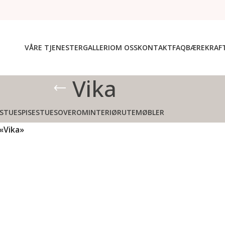
VÅRE TJENESTER
GALLERI
OM OSS
KONTAKT
FAQ
BÆREKRAF
Vika
STUE
SPISESTUE
SOVEROM
INTERIØR
UTEMØBLER
«Vika»