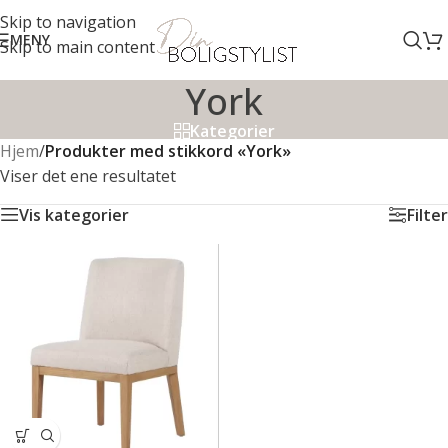
Skip to navigation
MENY
Skip to main content
York
Kategorier
Hjem
/
Produkter med stikkord «York»
Viser det ene resultatet
Vis kategorier
Filter