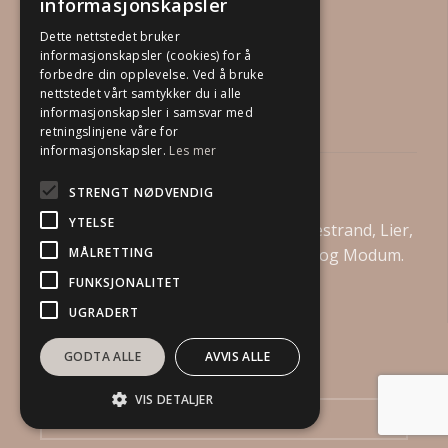
informasjonskapsler
Dette nettstedet bruker
informasjonskapsler (cookies) for å
forbedre din opplevelse. Ved å bruke
nettstedet vårt samtykker du i alle
informasjonskapsler i samsvar med
retningslinjene våre for
informasjonskapsler.
Les mer
Din Boligstylist AS
STRENGT NØDVENDIG
YTELSE
Vi tilbyr boligstyling i Drammen, Holmestrand, Lier,
MÅLRETTING
Asker, Bærum, Kongsberg, Øvre Eiker og Modum.
FUNKSJONALITET
UGRADERT
GODTA ALLE
AVVIS ALLE
Send oss en henvendelse
VIS DETALJER