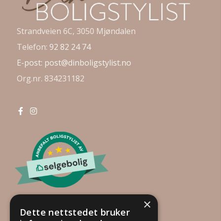
Strandveien 6C, 3050 Mjøndalen
Telefon:
92 82 24 74
E-post:
post@dinboligstylist.no
Org.nr. 834231182
×
Dette nettstedet bruker