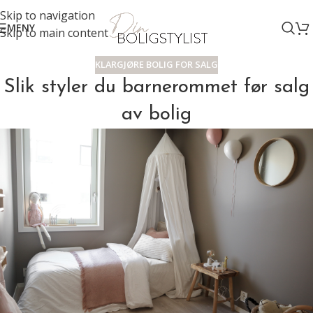
Skip to navigation
MENY
Skip to main content
KLARGJØRE BOLIG FOR SALG
Slik styler du barnerommet før salg
av bolig