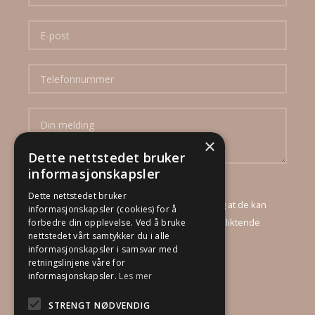
×
Dette nettstedet bruker
informasjonskapsler
Ved å sende inn dette skjema godtar jeg at
Dette nettstedet bruker
DinBoligStylist AS mottar mine opplysninger, og at de kan
informasjonskapsler (cookies) for å
kontakte meg via e-post og telefon for et uforpliktende
forbedre din opplevelse. Ved å bruke
nettstedet vårt samtykker du i alle
tilbud.
informasjonskapsler i samsvar med
retningslinjene våre for
informasjonskapsler.
Les mer
STRENGT NØDVENDIG