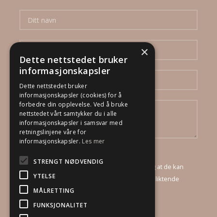
×
Dette nettstedet bruker
informasjonskapsler
Dette nettstedet bruker
informasjonskapsler (cookies) for å
forbedre din opplevelse. Ved å bruke
nettstedet vårt samtykker du i alle
informasjonskapsler i samsvar med
retningslinjene våre for
informasjonskapsler.
Les mer
Ved å sende inn dette skjema godtar jeg at
STRENGT NØDVENDIG
DinBoligStylist AS mottar mine opplysninger, og at de kan
YTELSE
kontakte meg via e-post og telefon for et uforpliktende
MÅLRETTING
tilbud.
FUNKSJONALITET